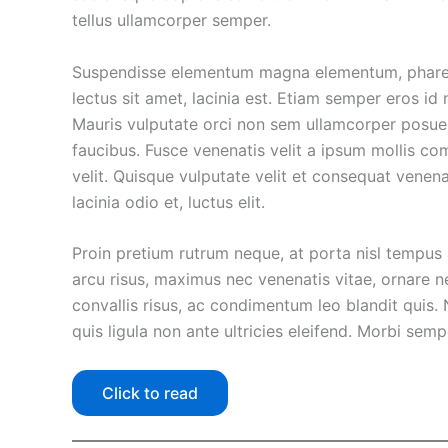
tellus ullamcorper semper.
Suspendisse elementum magna elementum, pharetra
lectus sit amet, lacinia est. Etiam semper eros i
Mauris vulputate orci non sem ullamcorper posuer
faucibus. Fusce venenatis velit a ipsum mollis com
velit. Quisque vulputate velit et consequat venen
lacinia odio et, luctus elit.
Proin pretium rutrum neque, at porta nisl tempus
arcu risus, maximus nec venenatis vitae, ornare n
convallis risus, ac condimentum leo blandit quis
quis ligula non ante ultricies eleifend. Morbi semp
Click to read