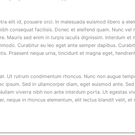
 elit id, posuere orci. In malesuada euismod libero a ele
d nibh consequat facilisis. Donec et eleifend quam. Nunc ve
e. Mauris sed enim in turpis iaculis dignissim. Interdum et
modo. Curabitur eu leo eget ante semper dapibus. Curabitur i
atis. Praesent neque urna, tincidunt et magna eget, hendreri
 at. Ut rutrum condimentum rhoncus. Nunc non augue tempor
ec ipsum. Sed in ullamcorper diam, eget euismod ante. Sed 
. Nullam viverra nibh non ante interdum porta. Ut egestas 
er, neque in rhoncus elementum, elit lectus blandit velit, et